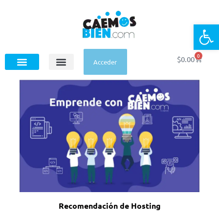
Op
0
$
0.00
Acceder
Recomendación de Hosting