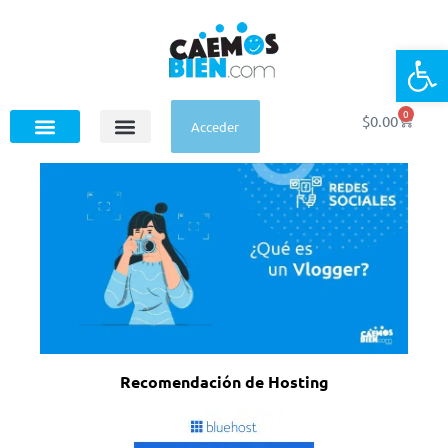
Op
0
$
0.00
Acceder
Recomendación de Hosting