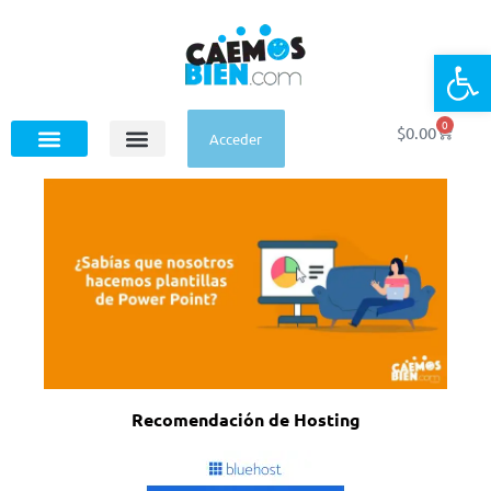
Op
0
$
0.00
Acceder
Recomendación de Hosting