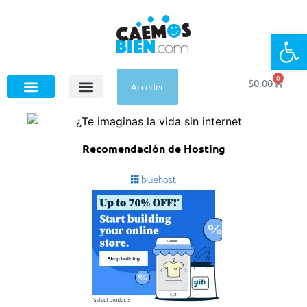
Op
0
$
0.00
Acceder
Recomendación de Hosting