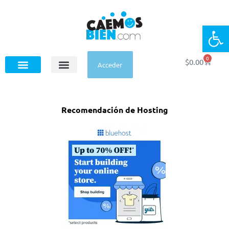
Op
0
$
0.00
Acceder
Recomendación de Hosting